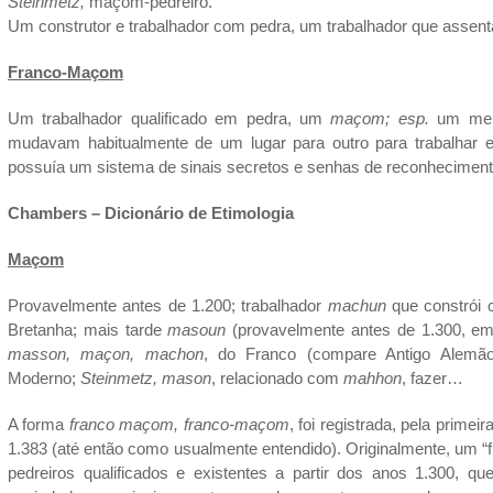
Steinmetz,
maçom-pedreiro.
Um construtor e trabalhador com pedra, um trabalhador que assenta
Franco-Maçom
Um trabalhador qualificado em pedra, um
maçom;
esp.
um memb
mudavam habitualmente de um lugar para outro para trabalhar 
possuía um sistema de sinais secretos e senhas de reconhecimento
Chambers – Dicionário de Etimologia
Maçom
Provavelmente antes de 1.200; trabalhador
machun
que constrói 
Bretanha; mais tarde
masoun
(provavelmente antes de 1.300, em 
masson, maçon, machon
, do Franco (compare Antigo Alemã
Moderno;
Steinmetz, mason
, relacionado com
mahhon
, fazer…
A forma
franco maçom,
franco-maçom
, foi registrada, pela prime
1.383 (até então como usualmente entendido). Originalmente, um
pedreiros qualificados e existentes a partir dos anos 1.300, qu