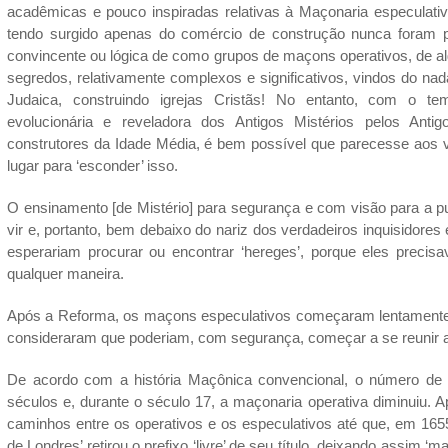
acadêmicas e pouco inspiradas relativas à Maçonaria especulativ
tendo surgido apenas do comércio de construção nunca foram p
convincente ou lógica de como grupos de maçons operativos, de a
segredos, relativamente complexos e significativos, vindos do na
Judaica, construindo igrejas Cristãs! No entanto, com o t
evolucionária e reveladora dos Antigos Mistérios pelos Anti
construtores da Idade Média, é bem possível que parecesse ao
lugar para ‘esconder’ isso.
O ensinamento [de Mistério] para segurança e com visão para a puri
vir e, portanto, bem debaixo do nariz dos verdadeiros inquisidore
esperariam procurar ou encontrar ‘hereges’, porque eles precisa
qualquer maneira.
Após a Reforma, os maçons especulativos começaram lentamente a 
consideraram que poderiam, com segurança, começar a se reunir
De acordo com a história Maçônica convencional, o número de
séculos e, durante o século 17, a maçonaria operativa diminuiu.
caminhos entre os operativos e os especulativos até que, em 16
de Londres’ retirou o prefixo ‘livre’ de seu título, deixando assim 