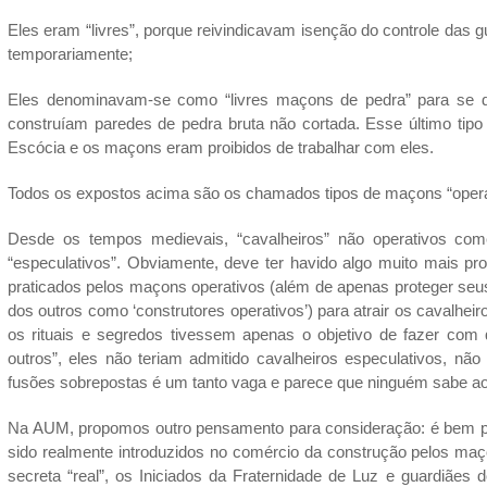
Eles eram “livres”, porque reivindicavam isenção do controle das 
temporariamente;
Eles denominavam-se como “livres maçons de pedra” para se di
construíam paredes de pedra bruta não cortada. Esse último tip
Escócia e os maçons eram proibidos de trabalhar com eles.
Todos os expostos acima são os chamados tipos de maçons “opera
Desde os tempos medievais, “cavalheiros” não operativos c
“especulativos”. Obviamente, deve ter havido algo muito mais pr
praticados pelos maçons operativos (além de apenas proteger se
dos outros como ‘construtores operativos’) para atrair os cavalhe
os rituais e segredos tivessem apenas o objetivo de fazer com
outros”, eles não teriam admitido cavalheiros especulativos, não
fusões sobrepostas é um tanto vaga e parece que ninguém sabe a
Na AUM, propomos outro pensamento para consideração: é bem p
sido realmente introduzidos no comércio da construção pelos maç
secreta “real”, os Iniciados da Fraternidade de Luz e guardiães d