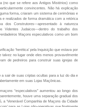
a (no que se refere aos Antigos Mistérios) como
articularmente convincentes. Não há explicação
lguma forma, criaram um sistema de cerimônias e
da e realizados de forma dramática com a retórica
ema dos Construtores—apresentado à natureza
gos Videntes Judaicos—dentro do trabalho dos
s verdadeiros Maçons especulativos como um bom
ficação ‘herética’ pela Inquisição que estava por
s e talvez no lugar onde eles menos provavelmente
vam de pedreiros para construir suas igrejas de
sair de suas criptas ocultas para a luz do dia e
 abertamente em suas Lojas Maçônicas.
 maçons “especulativos” aumentou ao longo dos
 Aparentemente, houve uma separação gradual dos
55, a ‘Venerável Companhia de Maçons da Cidade
‘maçom’ para as Lojas não-operativas que finalmente