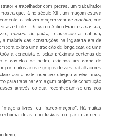
trutor e trabalhador com pedras, um trabalhador
mostra que, lá no século XIII, um maçom estava
ogicamente, a palavra maçom vem de
machun
, que
dras e tijolos. Deriva do Antigo Francês
masson,
ezzo
, maçom de pedra,
relacionado a mahhon
,
, a maioria das construções na Inglaterra era de
embora exista uma tradição de longa data de uma
pós a conquista e, pelas próximas centenas de
is e castelos de pedra, exigindo um corpo de
ram por muitos anos e grupos desses trabalhadores
laro como este incentivo chegou a eles, mas,
ro para trabalhar em algum projeto de construção
passes através do qual reconheciam-se uns aos
 “maçons livres” ou “franco-maçons”. Há muitas
nenhuma delas conclusivas ou particularmente
edreiro;