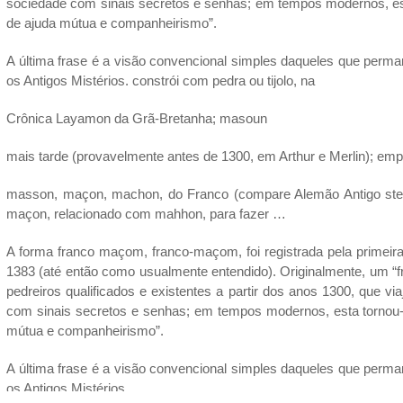
sociedade com sinais secretos e senhas; em tempos modernos, est
de ajuda mútua e companheirismo”.
A última frase é a visão convencional simples daqueles que perm
os Antigos Mistérios. constrói com pedra ou tijolo, na
Crônica Layamon da Grã-Bretanha; masoun
mais tarde (provavelmente antes de 1300, em Arthur e Merlin); emp
masson, maçon, machon, do Franco (compare Alemão Antigo stei
maçon, relacionado com mahhon, para fazer …
A forma franco maçom, franco-maçom, foi registrada pela primeir
1383 (até então como usualmente entendido). Originalmente, um
pedreiros qualificados e existentes a partir dos anos 1300, que v
com sinais secretos e senhas; em tempos modernos, esta tornou-
mútua e companheirismo”.
A última frase é a visão convencional simples daqueles que perm
os Antigos Mistérios.