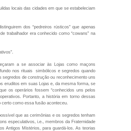
guildas locais das cidades em que se estabeleciam
stinguirem dos “pedreiros rústicos” que apenas
o de trabalhador era conhecido como “cowans” na
tivos”.
omeçaram a se associar às Lojas como maçons
ofundo nos rituais simbólicos e segredos quando
us segredos de construção ou reconhecimento uns
iros eruditos em suas Lojas e, da mesma forma, se
 que os operários fossem “conhecidos uns pelos
 operativos. Portanto, a história em torno dessas
o certo como essa fusão aconteceu.
ossível que as cerimônias e os segredos tenham
ons especulativos, i.e., membros da Fraternidade
os Antigos Mistérios, para guardá-los. As teorias