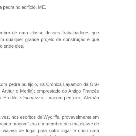
 pedra no edifício. ME.
ro de uma classe desses trabalhadores que
em qualquer grande projeto de construção e que
 entre eles.
com pedra ou tijolo, na Crônica Layamon da Grã-
Arthur e Merlin); emprestado do Antigo Francês
o Erudito
steinmezzo
, maçom-pedreiro, Alemão
ira vez, nos escritos de Wycliffe, provavelmente em
 “franco-maçom” era um membro de uma classe de
e viajava de lugar para outro lugar e criou uma