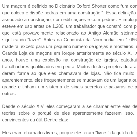
Um maçom é definido no Dicionário Oxford Shorter como “um cons
que coloca e dispõe pedras em uma construção.” Essa definição 
associado a construção, com edificações e com pedras. Etimol
esteve em uso antes de 1.200, um trabalhador que constrói com pe
que está provavelmente relacionado ao Antigo Alemão steinm
significando “fazer”. Antes da Conquista da Normandia, em 1.066
madeira, exceto para um pequeno número de igrejas e mosteiros, 
Grande Loja de maçons em Iorque anteriormente ao século X. A
anos, houve uma explosão na construção de igrejas, catedra
trabalhadores qualificados em pedra. Muitos destes projetos dura
deram forma ao que eles chamavam de lojas. Não fica muito c
aparentemente, eles frequentemente se mudavam de um lugar a out
grande e tinham um sistema de sinais secretos e palavras de 
outros.
Desde o século XIV, eles começaram a se chamar entre eles de
teorias sobre o porquê de eles aparentemente fazerem isso, 
convincentes ou útil. Dentre elas:
Eles eram chamados livres, porque eles eram “livres” da guilda de p