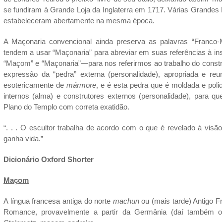
se fundiram à Grande Loja da Inglaterra em 1717. Várias Grandes 
estabeleceram abertamente na mesma época.
A Maçonaria convencional ainda preserva as palavras “Franco-
tendem a usar “Maçonaria” para abreviar em suas referências à i
“Maçom” e “Maçonaria”—para nos referirmos ao trabalho do construt
expressão da “pedra” externa (personalidade), apropriada e reun
esotericamente de
mármore
, e é esta pedra que é moldada e polid
internos (alma) e construtores externos (personalidade), para q
Plano do Templo com correta exatidão.
“. . . O escultor trabalha de acordo com o que é revelado à visão 
ganha vida.”
Dicionário Oxford Shorter
Maçom
A língua francesa antiga do norte
machun
ou (mais tarde) Antigo 
Romance, provavelmente a partir da Germânia (daí também o