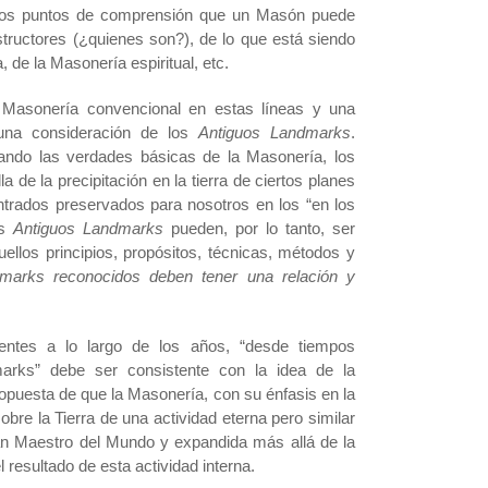
 los puntos de comprensión que un Masón puede
structores (¿quienes son?), de lo que está siendo
 de la Masonería espiritual, etc.
Masonería convencional en estas líneas y una
 una consideración de los
Antiguos Landmarks
.
ando las verdades básicas de la Masonería, los
a de la precipitación en la tierra de ciertos planes
ntrados preservados para nosotros en los “en los
os
Antiguos Landmarks
pueden, por lo tanto, ser
uellos principios, propósitos, técnicas, métodos y
marks reconocidos deben tener una relación y
ntes a lo largo de los años, “desde tiempos
marks” debe ser consistente con la idea de la
propuesta de que la Masonería, con su énfasis en la
sobre la Tierra de una actividad eterna pero similar
an Maestro del Mundo y expandida más allá de la
resultado de esta actividad interna.