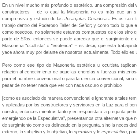
En un nivel mucho más profundo o esotérico, una compresión del v
constructores – de lo cual la Masonería no es más que un s
comprensiva y estudio de las
Jerarquías Creadoras.
Estos son l
trabajo dentro del Poderoso Taller del Señor; y como todo lo que
como nosotros, no solamente estamos compuestos de ellos sino q
parte de
Ellas
, entonces se puede apreciar que el surgimiento o 
Masonería “ocultista” o “esotérica” – es decir, que está trabaja
yace ahora muy por delante de nosotros actualmente. Todo ello es 
Pero como ese tipo de Masonería esotérica u ocultista (aplicand
relación al conocimiento de aquellas energías y fuerzas misteri
para el hombre convencional o para la ciencia convencional, sino
pesar de no tener nada que ver con nada oscuro o prohibido
[como es asociado de manera convencional e ignorante a tales temas
y aplicadas por los constructores y servidores en la Luz para el be
nuestro, entonces mientras tanto y en respuesta a la pregunta pertin
emergiendo de la Especulativa”, presentamos otra alternativa que no 
de surgimiento como es delineado en la pregunta, sino la necesida
externo, lo subjetivo y lo objetivo, lo
operativo
y lo
especulativo
, par