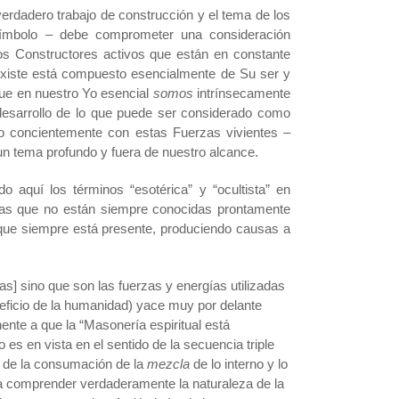
erdadero trabajo de construcción y el tema de los
ímbolo – debe comprometer una consideración
os Constructores activos que están en constante
 existe está compuesto esencialmente de Su ser y
ue en nuestro Yo esencial
somos
intrínsecamente
desarrollo de lo que puede ser considerado como
ndo concientemente con estas Fuerzas vivientes –
un tema profundo y fuera de nuestro alcance.
o aquí los términos “esotérica” y “ocultista” en
osas que no están siempre conocidas prontamente
 que siempre está presente, produciendo causas a
] sino que son las fuerzas y energías utilizadas
neficio de la humanidad) yace muy por delante
ente a que la “Masonería espiritual está
es en vista en el sentido de la secuencia triple
d de la consumación de la
mezcla
de lo interno y lo
a comprender verdaderamente la naturaleza de la