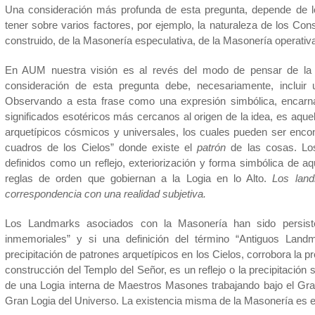
Una consideración más profunda de esta pregunta, depende de
tener sobre varios factores, por ejemplo, la naturaleza de los Con
construido, de la Masonería especulativa, de la Masonería operativa,
En AUM nuestra visión es al revés del modo de pensar de la 
consideración de esta pregunta debe, necesariamente, incluir
Observando a esta frase como una expresión simbólica, encarn
significados esotéricos más cercanos al origen de la idea, es aquell
arquetípicos cósmicos y universales, los cuales pueden ser enco
cuadros de los Cielos” donde existe el
patrón
de las cosas. L
definidos como un reflejo, exteriorización y forma simbólica de aq
reglas de orden que gobiernan a la Logia en lo Alto.
Los land
correspondencia con una realidad subjetiva.
Los Landmarks asociados con la Masonería han sido persiste
inmemoriales” y si una definición del término “Antiguos Land
precipitación de patrones arquetípicos en los Cielos, corrobora la 
construcción del Templo del Señor, es un reflejo o la precipitación 
de una Logia interna de Maestros Masones trabajando bajo el Gr
Gran Logia del Universo. La existencia misma de la Masonería es el 