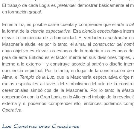
El trabajo de cada Logia es
pretender
demostrar básicamente el mis
en formación
grupal
.
En esta luz, es posible darse cuenta y comprender que el
arte o ta
la forma de la
ciencia especulativa
. Esa
ciencia especulativa
intern
elevar la conciencia de la humanidad. El verdadero
constructor
en 
Masonería alude, es por lo tanto, el alma, el
constructor del homb
cuyo objetivo es elevar los estados de la materia a los estados de 
para de esta Entidad es el factor mente en sus divisiones triples,
interno a lo externo – y construye acorde al patrón o diseño inte
conciencia espiritual. Por lo tanto, en lugar de la construcción d
Alma, el
Templo de la Luz
, que la Masonería especulativa dirige n
metas espirituales a través del simbolismo del arte de la constr
ceremoniales simbólicos de la Masonería. Por lo tanto la
Mason
cooperación con la Gran Logia en lo Alto en el trabajo de la revelaci
externa y si podemos comprender ello, entonces podemos compr
Operativa
.
Los Constructores Creadores