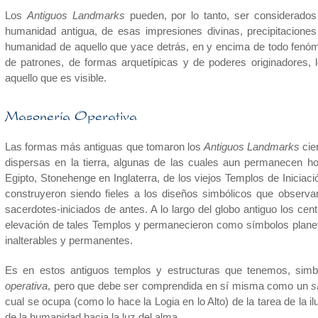
Los
Antiguos Landmarks
pueden, por lo tanto, ser considerados
humanidad antigua, de esas impresiones divinas, precipitaciones
humanidad de aquello que yace detrás, en y encima de todo fenó
de patrones, de formas arquetípicas y de poderes originadores, 
aquello que es visible.
Masonería Operativa
Las formas más antiguas que tomaron los
Antiguos Landmarks
cie
dispersas en la tierra, algunas de las cuales aun permanecen h
Egipto, Stonehenge en Inglaterra, de los viejos Templos de Iniciac
construyeron siendo fieles a los diseños simbólicos que observa
sacerdotes-iniciados de antes. A lo largo del globo antiguo los c
elevación de tales Templos y permanecieron como símbolos plane
inalterables y permanentes.
Es en estos antiguos templos y estructuras que tenemos, simb
operativa
, pero que debe ser comprendida en sí misma como un
s
cual se ocupa (como lo hace la Logia en lo Alto) de la tarea de la 
de la humanidad hacia la luz del alma.