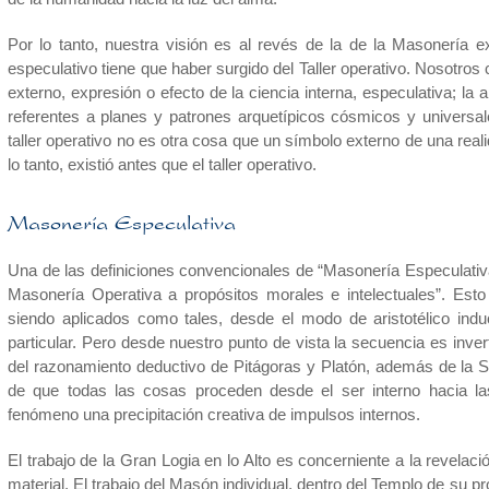
Por lo tanto, nuestra visión es al revés de la de la Masonería e
especulativo tiene que haber surgido del Taller operativo. Nosotros
externo, expresión o efecto de la ciencia interna, especulativa; la 
referentes a planes y patrones arquetípicos cósmicos y universale
taller operativo no es otra cosa que un símbolo externo de una realid
lo tanto, existió antes que el taller operativo.
Masonería Especulativa
Una de las definiciones convencionales de “Masonería Especulativa”
Masonería Operativa a propósitos morales e intelectuales”. Esto
siendo aplicados como tales, desde el modo de aristotélico induc
particular. Pero desde nuestro punto de vista la secuencia es in
del razonamiento deductivo de Pitágoras y Platón, además de la 
de que todas las cosas proceden desde el ser interno hacia las
fenómeno una precipitación creativa de impulsos internos.
El trabajo de la Gran Logia en lo Alto es concerniente a la revelac
material. El trabajo del Masón individual, dentro del Templo de su p