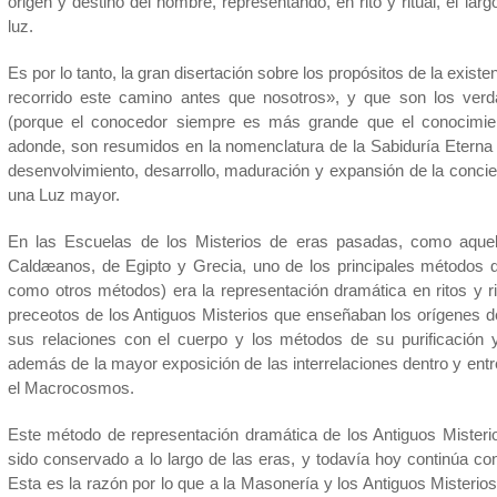
origen y destino del hombre, representando, en rito y ritual, el lar
luz.
Es por lo tanto, la gran disertación sobre los propósitos de la exis
recorrido este camino antes que nosotros», y que son los ve
(porque el conocedor siempre es más grande que el conocimien
adonde, son resumidos en la nomenclatura de la Sabiduría Eterna 
desenvolvimiento, desarrollo, maduración y expansión de la concien
una Luz mayor.
En las Escuelas de los Misterios de eras pasadas, como aquella
Caldæanos, de Egipto y Grecia, uno de los principales métodos d
como otros métodos) era la representación dramática en ritos y rit
preceotos de los Antiguos Misterios que enseñaban los orígenes de
sus relaciones con el cuerpo y los métodos de su purificación y
además de la mayor exposición de las interrelaciones dentro y entr
el Macrocosmos.
Este método de representación dramática de los Antiguos Misterio
sido conservado a lo largo de las eras, y todavía hoy continúa c
Esta es la razón por lo que a la Masonería y los Antiguos Mister