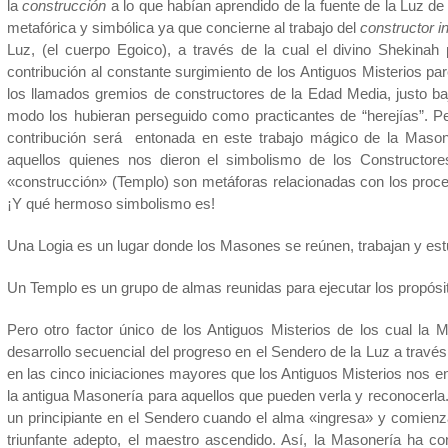
la
construcción
a lo que habían aprendido de la fuente de la Luz de 
metafórica y simbólica ya que concierne al trabajo del
constructor i
Luz, (el cuerpo Egoico), a través de la cual el divino Shekinah 
contribución al constante surgimiento de los Antiguos Misterios p
los llamados gremios de constructores de la Edad Media, justo baj
modo los hubieran perseguido como practicantes de “herejías”. P
contribución será entonada en este trabajo mágico de la Masone
aquellos quienes nos dieron el simbolismo de los Constructore
«construcción» (Templo) son metáforas relacionadas con los proceso
¡Y qué hermoso simbolismo es!
Una Logia es un lugar donde los Masones se reúnen, trabajan y estu
Un Templo es un grupo de almas reunidas para ejecutar los propósi
Pero otro factor único de los Antiguos Misterios de los cual la 
desarrollo secuencial del progreso en el Sendero de la Luz a travé
en las cinco iniciaciones mayores que los Antiguos Misterios nos ens
la antigua Masonería para aquellos que pueden verla y reconocerla.
un principiante en el Sendero cuando el alma «ingresa» y comienza
triunfante adepto, el maestro ascendido. Así, la Masonería ha 