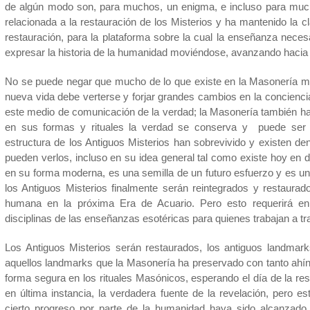
de algún modo son, para muchos, un enigma, e incluso para mu
relacionada a la restauración de los Misterios y ha mantenido la cl
restauración, para la plataforma sobre la cual la enseñanza nece
expresar la historia de la humanidad moviéndose, avanzando hacia 
No se puede negar que mucho de lo que existe en la Masonería mod
nueva vida debe verterse y forjar grandes cambios en la concienci
este medio de comunicación de la verdad; la Masonería también ha 
en sus formas y rituales la verdad se conserva y puede ser r
estructura de los Antiguos Misterios han sobrevivido y existen d
pueden verlos, incluso en su idea general tal como existe hoy en d
en su forma moderna, es una semilla de un futuro esfuerzo y es una
los Antiguos Misterios finalmente serán reintegrados y restaurad
humana en la próxima Era de Acuario. Pero esto requerirá en 
disciplinas de las enseñanzas esotéricas para quienes trabajan a tra
Los Antiguos Misterios serán restaurados, los antiguos landm
aquellos landmarks que la Masonería ha preservado con tanto ah
forma segura en los rituales Masónicos, esperando el día de la res
en última instancia, la verdadera fuente de la revelación, pero 
cierto progreso por parte de la humanidad haya sido alcanzado,