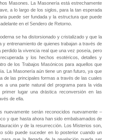
chos Masones. La Masonería está estrechamente
ave, a lo largo de los siglos, para la tan esperada
saria puede ser fundada y la estructura que puede
adelante en el Sendero de Retorno.
erna se ha distorsionado y cristalizado y que la
a y entrenamiento de quienes trabajan a través de
perdido la vivencia real que una vez poseía, pero
ecuperada y los hechos esotéricos, detalles y
entro de los Trabajos Masónicos para aquellos que
ía. La Masonería aún tiene un gran futuro, ya que
 de las principales formas a través de las cuales
os a una parte natural del programa para la vida
primer lugar una drástica reconversión en las
vés de ella.
arks nuevamente serán reconocidos nuevamente –
ínco y que hasta ahora han sido embalsamados de
tauración y de la resurrección. Los Misterios son,
esto sólo puede suceder en lo posterior cuando un
 para que la llegada de la revelación pueda ser