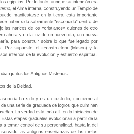
los egipcios. Por lo tanto, aunque su intención era
nterno
, el Alma interna, construyendo un Templo de
puede manifestarse en la tierra, esta importante
arece haber sido sabiamente “escondido” dentro de
o las narices de los «cristianos» quienes de otro
ero ahora y en la luz de un nuevo día, una nueva
ría, para construir sobre lo que fue legado por
s. Por supuesto, el «constructor» (Mason) y la
s internos de la evolución y esfuerzo espiritual.
dian juntos los Antiguos Misterios.
tos de la Deidad.
Masonería ha sido y es un custodio, concierne al
s de una serie de graduada de logros que culminan
eñan. La verdad está toda allí, en la Iniciación de
 Estas etapas graduales evolucionan a partir de la
 a tomar control de su personalidad, hasta la del
conservado las antiguas enseñanzas de las metas