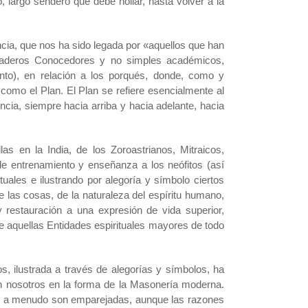
go, largo sendero que debe hollar, hasta volver a la
tencia, que nos ha sido legada por «aquellos que han
rdaderos Conocedores y no simples académicos,
to), en relación a los porqués, donde, como y
como el Plan. El Plan se refiere esencialmente al
cia, siempre hacia arriba y hacia adelante, hacia
s en la India, de los Zoroastrianos, Mitraicos,
e entrenamiento y enseñanza a los neófitos (así
uales e ilustrando por alegoría y símbolo ciertos
 las cosas, de la naturaleza del espíritu humano,
 restauración a una expresión de vida superior,
e aquellas Entidades espirituales mayores de todo
s, ilustrada a través de alegorías y símbolos, ha
on nosotros en la forma de la Masonería moderna.
ios a menudo son emparejadas, aunque las razones